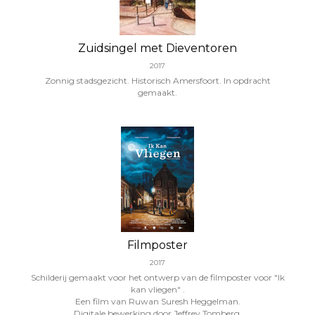
Zuidsingel met Dieventoren
2017
Zonnig stadsgezicht. Historisch Amersfoort. In opdracht
gemaakt.
Filmposter
2017
Schilderij gemaakt voor het ontwerp van de filmposter voor "Ik
kan vliegen" .
Een film van Ruwan Suresh Heggelman.
Digitale bewerking door Jeffrey Tomberg.