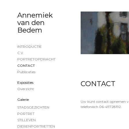
Annemiek
van den
Bedem
INTRODUCTIE
C.V.
PORTRETOPDRACHT
CONTACT
Publicaties
CONTACT
Exposities
Overzicht
Galerie
Uw kunt contact opnemen via 
telefonisch
06-49728192
STADSGEZICHTEN
PORTRET
STILLEVEN
DIERENPORTRETTEN