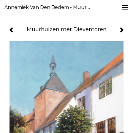
Annemiek Van Den Bedem - Muurhuizen Met Dieventoren
Togg
navi
Muurhuizen met Dieventoren