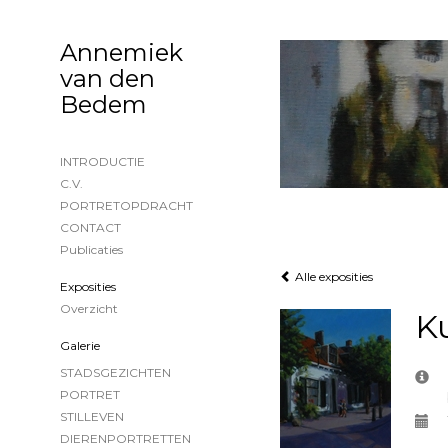
Annemiek
van den
Bedem
INTRODUCTIE
C.V.
PORTRETOPDRACHT
CONTACT
Publicaties
Alle exposities
Exposities
Overzicht
K
Galerie
STADSGEZICHTEN
PORTRET
STILLEVEN
DIERENPORTRETTEN