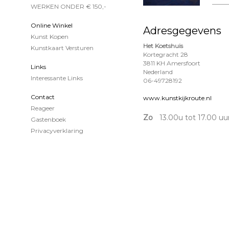
WERKEN ONDER € 150,-
Online Winkel
Adresgegevens
Kunst Kopen
Het Koetshuis
Kunstkaart Versturen
Kortegracht 28
3811 KH Amersfoort
Links
Nederland
Interessante Links
06-49728192
Contact
www.kunstkijkroute.nl
Reageer
Zo
13.00u tot 17.00 uu
Gastenboek
Privacyverklaring