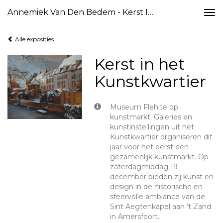
Annemiek Van Den Bedem - Kerst In Het Kunstkwartier
Togg
navi
Alle exposities
Kerst in het
Kunstkwartier
Museum Flehite op
kunstmarkt. Galeries en
kunstinstellingen uit het
Kunstkwartier organiseren dit
jaar voor het eerst een
gezamenlijk kunstmarkt. Op
zaterdagmiddag 19
december bieden zij kunst en
design in de historische en
sfeervolle ambiance van de
Sint Aegtenkapel aan ’t Zand
in Amersfoort.