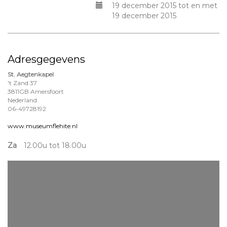
19 december 2015 tot en met
19 december 2015
Adresgegevens
St. Aegtenkapel
't Zand 37
3811GB Amersfoort
Nederland
06-49728192
www.museumflehite.nl
Za
12.00u tot 18.00u